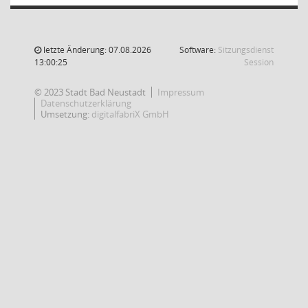
letzte Änderung: 07.08.2026
Software:
Sitzungsdienst
(Wird in
13:00:25
Session
© 2023 Stadt Bad Neustadt
Impressum
Datenschutzerklärung
Umsetzung:
digitalfabriX GmbH