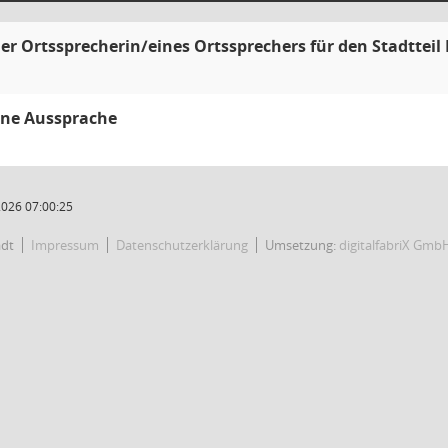
er Ortssprecherin/eines Ortssprechers für den Stadtteil
ine Aussprache
2026 07:00:25
adt
Impressum
Datenschutzerklärung
Umsetzung:
digitalfabriX Gmb