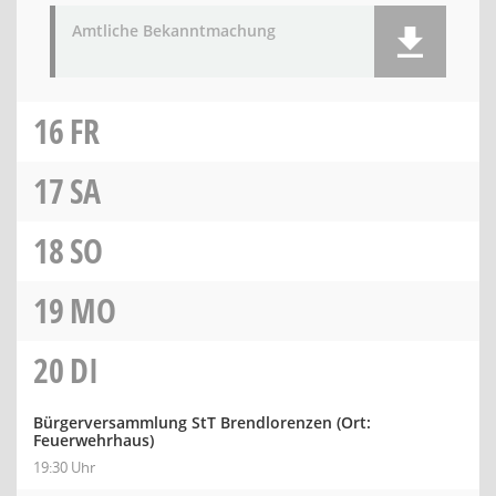
Amtliche Bekanntmachung
16
FR
17
SA
18
SO
19
MO
20
DI
Bürgerversammlung StT Brendlorenzen (Ort:
Feuerwehrhaus)
19:30 Uhr