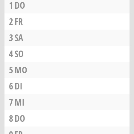
1
DO
2
FR
3
SA
4
SO
5
MO
6
DI
7
MI
8
DO