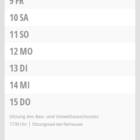
9
FR
10
SA
11
SO
12
MO
13
DI
14
MI
15
DO
Sitzung des Bau- und Umweltausschusses
17:00 Uhr
Sitzungssaal des Rathauses