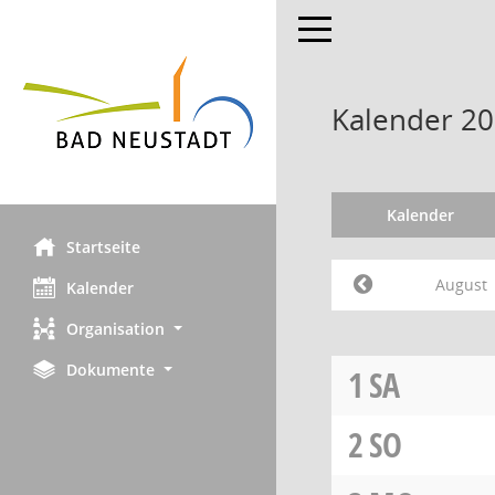
Toggle navigation
Kalender 20
Kalender
Startseite
August
Kalender
Organisation
Dokumente
1
SA
2
SO