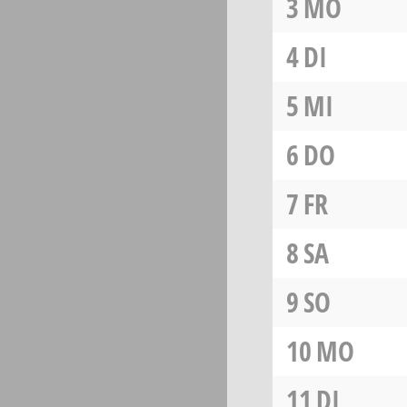
3
MO
4
DI
5
MI
6
DO
7
FR
8
SA
9
SO
10
MO
11
DI