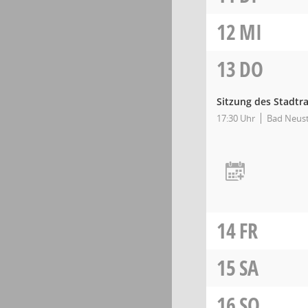
12
MI
13
DO
Sitzung des Stadtr
17:30 Uhr
Bad Neust
14
FR
15
SA
16
SO