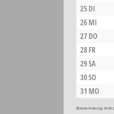
25
DI
26
MI
27
DO
28
FR
29
SA
30
SO
31
MO
letzte Änderung: 06.08.