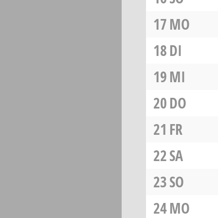
17
MO
18
DI
19
MI
20
DO
21
FR
22
SA
23
SO
24
MO