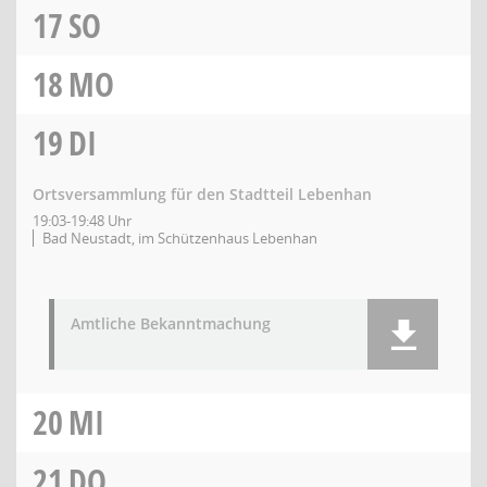
17
SO
18
MO
19
DI
Ortsversammlung für den Stadtteil Lebenhan
19:03-19:48 Uhr
Bad Neustadt, im Schützenhaus Lebenhan
Amtliche Bekanntmachung
20
MI
21
DO