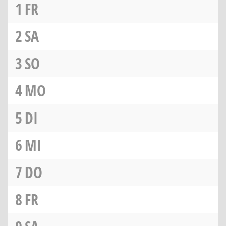
1
FR
2
SA
3
SO
4
MO
5
DI
6
MI
7
DO
8
FR