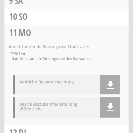
9
SA
10
SO
11
MO
konstituierende Sitzung des Stadtrates
17:30 Uhr
Bad Neustadt, im Sitzungssaal des Rathauses
Amtliche Bekanntmachung
Beschlusszusammenstellung
-öffentlich-
12
DI