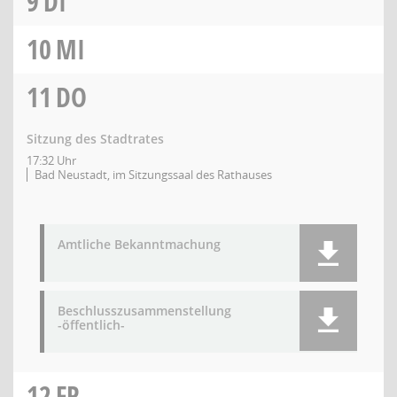
9
DI
10
MI
11
DO
Sitzung des Stadtrates
17:32 Uhr
Bad Neustadt, im Sitzungssaal des Rathauses
Amtliche Bekanntmachung
Beschlusszusammenstellung
-öffentlich-
12
FR