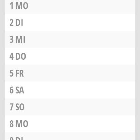
1
MO
2
DI
3
MI
4
DO
5
FR
6
SA
7
SO
8
MO