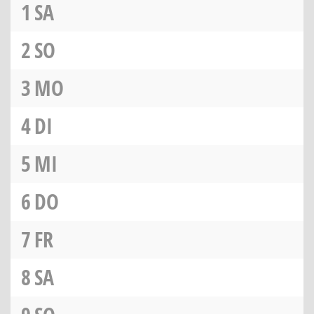
1
SA
2
SO
3
MO
4
DI
5
MI
6
DO
7
FR
8
SA