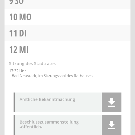
9
SO
10
MO
11
DI
12
MI
Sitzung des Stadtrates
17:32 Uhr
Bad Neustadt, im Sitzungssaal des Rathauses
Amtliche Bekanntmachung
Beschlusszusammenstellung
-öffentlich-