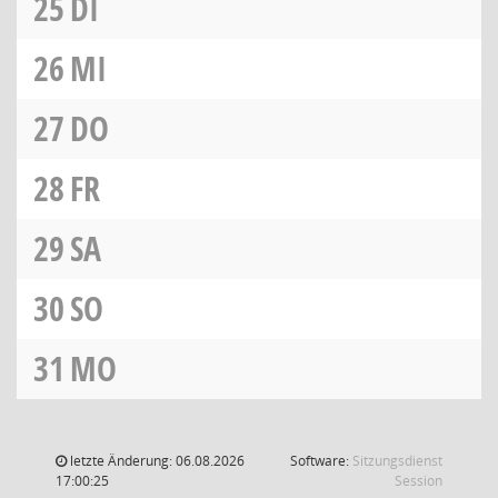
25
DI
26
MI
27
DO
28
FR
29
SA
30
SO
31
MO
letzte Änderung: 06.08.2026
Software:
Sitzungsdienst
(Wird in
17:00:25
Session