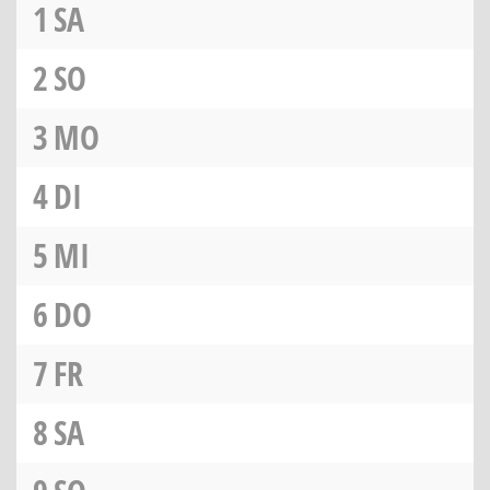
1
SA
2
SO
3
MO
4
DI
5
MI
6
DO
7
FR
8
SA