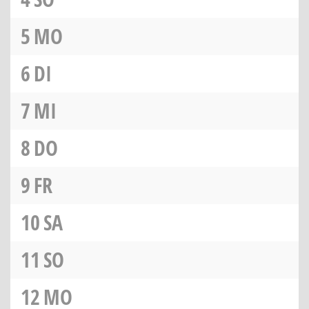
5
MO
6
DI
7
MI
8
DO
9
FR
10
SA
11
SO
12
MO