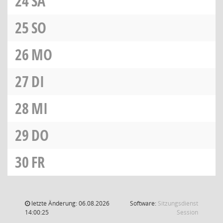
24
SA
25
SO
26
MO
27
DI
28
MI
29
DO
30
FR
letzte Änderung: 06.08.2026
Software:
Sitzungsdienst
(Wird in
14:00:25
Session