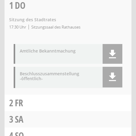
1
DO
Sitzung des Stadtrates
17:30 Uhr
Sitzungssaal des Rathauses
Amtliche Bekanntmachung
Beschlusszusammenstellung
-öffentlich-
2
FR
3
SA
4
SO