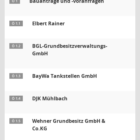
Bauanträge und -voranfragen
Ö 1
Elbert Rainer
Ö 1.1
BGL-Grundbesitzverwaltungs-
Ö 1.2
GmbH
BayWa Tankstellen GmbH
Ö 1.3
DJK Mühlbach
Ö 1.4
Wehner Grundbesitz GmbH &
Ö 1.5
Co.KG