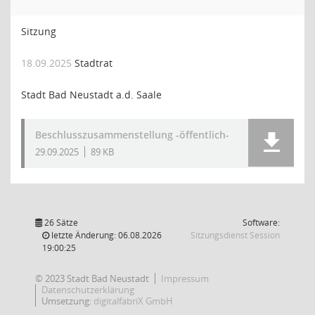
Sitzung
18.09.2025
Stadtrat
Stadt Bad Neustadt a.d. Saale
Beschlusszusammenstellung -öffentlich-
29.09.2025
89 KB
26 Sätze
Software:
(Wird in
letzte Änderung: 06.08.2026
Sitzungsdienst
Session
19:00:25
© 2023 Stadt Bad Neustadt
Impressum
Datenschutzerklärung
Umsetzung:
digitalfabriX GmbH